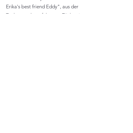
Erika's best friend Eddy", aus der
Zucht von der erfahrenen Züchterin
und Trainerin Heike Bertels, für
unseren zweiten Wurf zur Verfügung
stellt.
Wir sind uns alle einig, dass dies eine
wundervolle Verpaarung mit
hervorragenden Anlagen sowohl
gesundheitlich, charakterlich und vom
Aussehen geben wird.
Es wird ein rein liverfarbener Wurf
werden.
Eddy war der vielversprechendste
Rüde aus seinem Wurf. Er hat viel